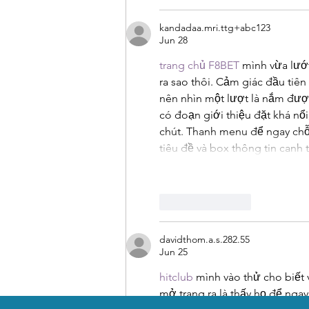
kandadaa.mri.ttg+abc123
Jun 28
trang chủ F8BET
 mình vừa lướt
ra sao thôi. Cảm giác đầu tiên
nên nhìn một lượt là nắm đượ
có đoạn giới thiệu đặt khá nổ
chút. Thanh menu để ngay chỗ
tiêu đề và box thông tin canh
Like
Reply
davidthom.a.s.282.55
Jun 25
hitclub
 mình vào thử cho biết 
mở trang ra là thấy họ để ngay