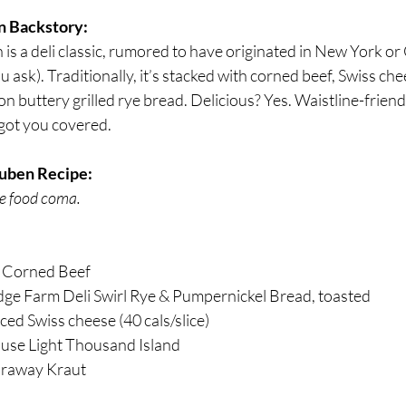
n Backstory:
is a deli classic, rumored to have originated in New York o
ask). Traditionally, it’s stacked with corned beef, Swiss che
n buttery grilled rye bread. Delicious? Yes. Waistline-frien
got you covered.
uben Recipe:
the food coma.
d Corned Beef
dge Farm Deli Swirl Rye & Pumpernickel Bread, toasted
iced Swiss cheese (40 cals/slice)
use Light Thousand Island
caraway Kraut