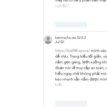
thấy họ có để ý phần bảo mật
nghiệp”…
Like
Reply
katrinacha.vez.52.0.2
Jul 02
https://ball88.space/
 mình vào
dễ chịu. Trang kiểu tối giản, 
nằm gọn gàng, lướt xuống khô
đoạn nói về truy cập an toàn, 
hiểu ngay chứ không phải mò 
kéo nhanh vẫn nắm được mình 
biết…
Like
Reply