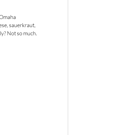
r Omaha 
ese, sauerkraut, 
dly? Not so much. 