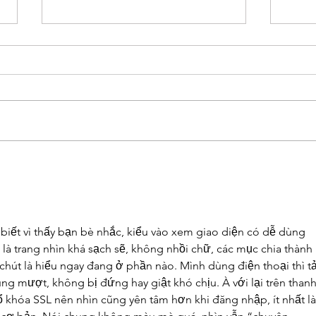
Erin's Beef & Noodle Bowls
Erin
biết vì thấy bạn bè nhắc, kiểu vào xem giao diện có dễ dùng 
là trang nhìn khá sạch sẽ, không nhồi chữ, các mục chia thành 
hút là hiểu ngay đang ở phần nào. Mình dùng điện thoại thì tả
ng mượt, không bị đứng hay giật khó chịu. À với lại trên thanh
ổ khóa SSL nên nhìn cũng yên tâm hơn khi đăng nhập, ít nhất là