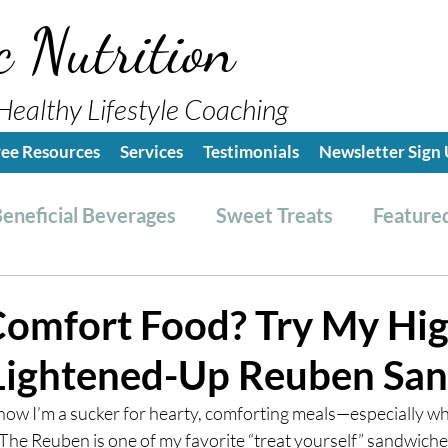
c Nutrition
Healthy Lifestyle Coaching
ree Resources
Services
Testimonials
Newsletter Sign
eneficial Beverages
Sweet Treats
Featured
es & Dressings
RESET friendly
Kitchen Tips
Comfort Food? Try My Hig
 Lightened-Up Reuben Sa
ealthy Lifestyle Tips
Grocery Hauls
Streng
now I’m a sucker for hearty, comforting meals—especially whe
The Reuben is one of my favorite “treat yourself” sandwiches