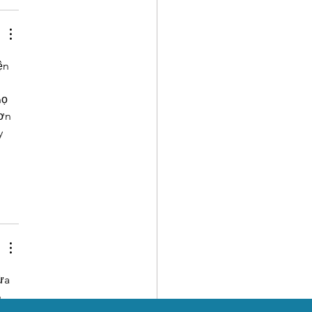
ện 
ọ 
ơn 
y 
ừa 
 