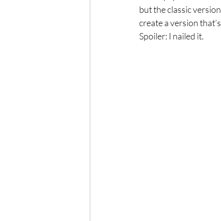
Exercise
Mocktails
but the classic version
create a version that’s 
Spoiler: I nailed it.
Perimenopause
Healt
Blood Pressure
Lab w