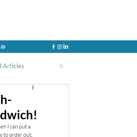
 Up
 Articles
h-
ndwich!
th Training
n I can put a 
 to order out, 