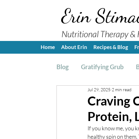
Erin Stima
Nutritional Therapy & 
Home
About Erin
Recipes & Blog
F
Blog
Gratifying Grub
B
Jul 29, 2025
2 min read
Breakfast
Side, Sauc
Craving 
Protein,
Nutrition Education
H
If you know me, you k
healthy spin on them. 