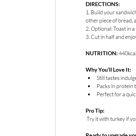
DIRECTIONS:
1. Build your sandwic
other piece of bread,
2. Optional: Toast in a
3. Cut in half and enjo
NUTRITION: 
440kca
Why You’ll Love It:
Still tastes indu
Packs in protein 
Perfect for a qui
Pro Tip:
 Try it with turkey if 
Ready to upgrade you