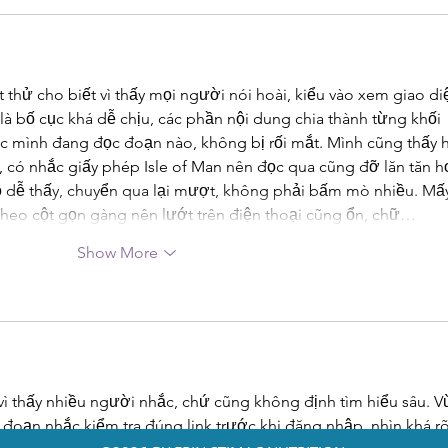
 thử cho biết vì thấy mọi người nói hoài, kiểu vào xem giao di
 là bố cục khá dễ chịu, các phần nội dung chia thành từng khối 
c mình đang đọc đoạn nào, không bị rối mắt. Mình cũng thấy h
i, có nhắc giấy phép Isle of Man nên đọc qua cũng đỡ lăn tăn h
 dễ thấy, chuyển qua lại mượt, không phải bấm mò nhiều. Mấ
 theo cột gọn gàng nên lướt trên điện thoại cũng ổn, chữ…
Show More
vì thấy nhiều người nhắc, chứ cũng không định tìm hiểu sâu. V
 đoạn nhắc kiểm tra đúng link trước khi đăng nhập, nhìn khá rõ