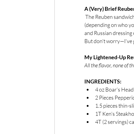
A (Very) Brief Reube
 The Reuben sandwich 
(depending on who you 
and Russian dressing o
But don’t worry—I’ve 
My Lightened-Up Re
All the flavor, none of 
INGREDIENTS:
4 oz Boar’s Hea
2 Pieces Pepperi
1.5 pieces thin-sl
1T Ken’s Steakho
4T (2 servings) 