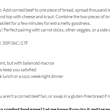
h: Add corned beef to one piece of bread, spread thousand is
 and top with cheese and kraut. Combine the two pieces of br
 skillet for a few minutes for extra melty goodness.
y! Perfect pairing with carrot sticks, other veggies, or a side
l: 35P/36C/17F
lgent, but with balanced macros
to keep you satisfied
ck lunch or a cozy weeknight dinner
you aren't a corned beef fan, or swap in a gluten-free bread if
r comfort food game? Let me know if you try it and tag me