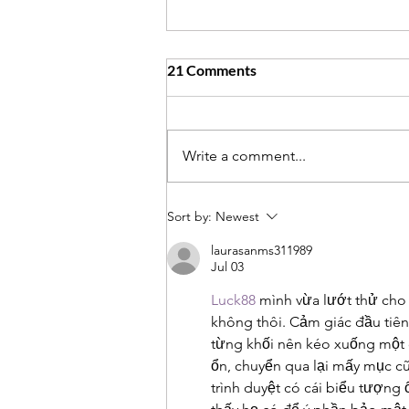
21 Comments
Write a comment...
High Protein Chile Crunch
Sort by:
Newest
Pasta Salad
laurasanms311989
Jul 03
Luck88
 mình vừa lướt thử cho 
không thôi. Cảm giác đầu tiên 
từng khối nên kéo xuống một c
ổn, chuyển qua lại mấy mục cũ
trình duyệt có cái biểu tượng 