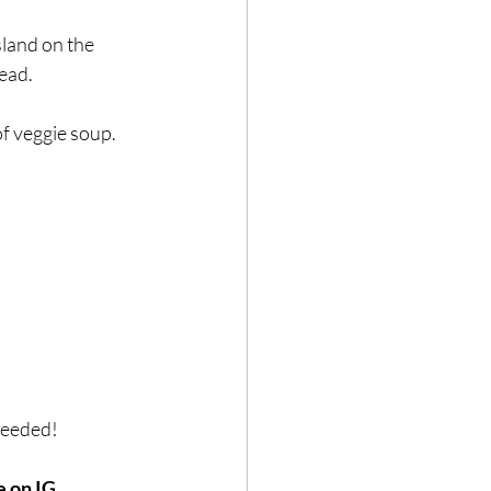
land on the 
ead.
 of veggie soup.
 needed!
 on IG 