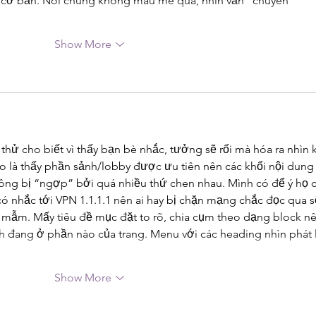
 cơ bản. Nói chung không màu mè quá, nhìn vẫn “chuyên 
Show More
 thử cho biết vì thấy bạn bè nhắc, tưởng sẽ rối mà hóa ra nhìn 
vào là thấy phần sảnh/lobby được ưu tiên nên các khối nội dung
ng bị “ngợp” bởi quá nhiều thứ chen nhau. Mình có để ý họ c
có nhắc tới VPN 1.1.1.1 nên ai hay bị chặn mạng chắc đọc qua s
mẫm. Mấy tiêu đề mục đặt to rõ, chia cụm theo dạng block nê
đang ở phần nào của trang. Menu với các heading nhìn phát l
Show More