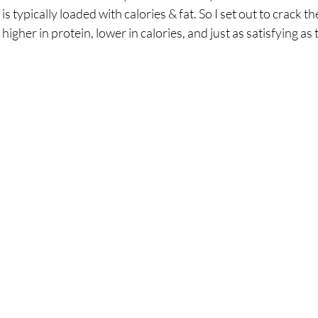
breath
Breathing Techniques
cholesterol
 is typically loaded with calories & fat. So I set out to crack t
higher in protein, lower in calories, and just as satisfying as t
hy Eating
Healthy Recipes
Healthy Snacks
ork
Supplements