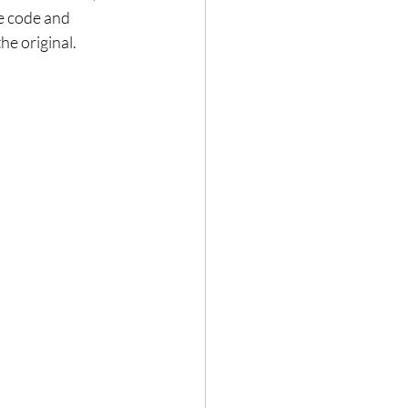
he code and 
he original. 
Hair loss